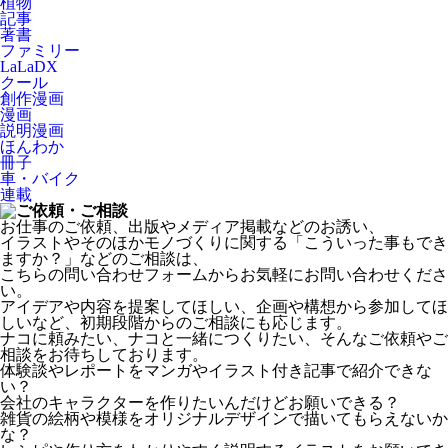
植物
記事
著書
ファミリー
LaLaDX
クール
創作漫画
漫画
説明漫画
ほんわか
冊子
車・バイク
連載
お仕事のご依頼、出版やメディア掲載などのお誘い、
イラストやそのほかモノづくりに関する
「こういった事もでき
ますか？」などのご相談は、
こちらの問い合わせフォームからお気軽にお問い合わせくださ
い。
アイデアや内容を提案してほしい、企画や構想から参加してほ
しいなど、
初期段階からのご相談にも応じます。
ナコに頼みたい、ナコと一緒につくりたい、
そんなご依頼やご
相談をお待ちしております。
体験談やレポートをマンガやイラスト付き記事で紹介できな
い？
会社のキャラクターを作りたいんだけどお願いできる？
雑貨の絵柄や模様をオリジナルデザインで描いてもらえないか
な？