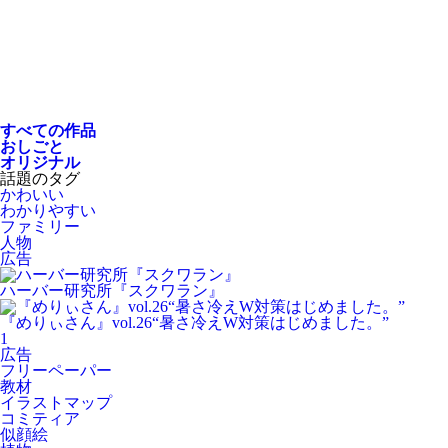
すべての作品
おしごと
オリジナル
話題のタグ
かわいい
わかりやすい
ファミリー
人物
広告
ハーバー研究所『スクワラン』
『めりぃさん』vol.26“暑さ冷えW対策はじめました。”
1
広告
フリーペーパー
教材
イラストマップ
コミティア
似顔絵