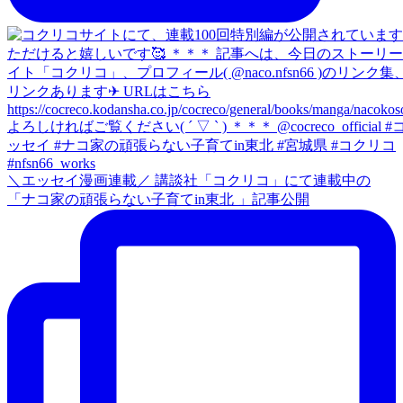
＼エッセイ漫画連載／ 講談社「コクリコ」にて連載中の
「ナコ家の頑張らない子育てin東北 」記事公開