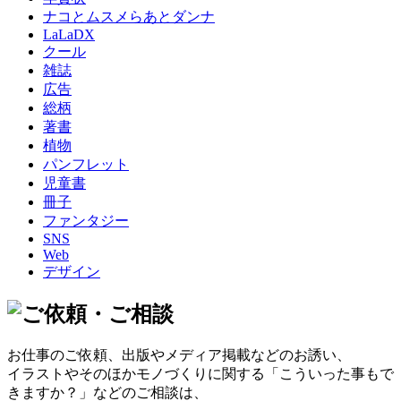
ナコとムスメらあとダンナ
LaLaDX
クール
雑誌
広告
総柄
著書
植物
パンフレット
児童書
冊子
ファンタジー
SNS
Web
デザイン
お仕事のご依頼、出版やメディア掲載などのお誘い、
イラストやそのほかモノづくりに関する
「こういった事もで
きますか？」などのご相談は、