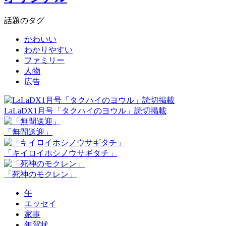
話題のタグ
かわいい
わかりやすい
ファミリー
人物
広告
LaLaDX1月号「タクハイのヨウル」読切掲載
「無間送迎」
「キイロイホシノウサギタチ」
「死神のモクレン」
午
エッセイ
家事
年賀状